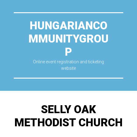
HUNGARIANCO
MMUNITYGROU
P
Online event registration and ticketing
website
SELLY OAK
METHODIST CHURCH